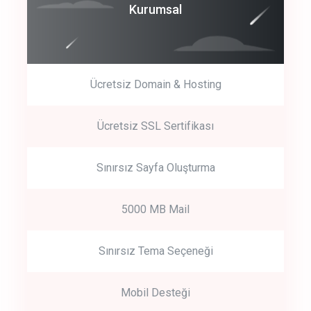
Coroprate
Kurumsal
predictive dialing
Ücretsiz Domain & Hosting
Get Started
Ücretsiz SSL Sertifikası
Start by trying our service for 30 days free trial no credit card
required.
Sınırsız Sayfa Oluşturma
5000 MB Mail
Sınırsız Tema Seçeneği
Mobil Desteği