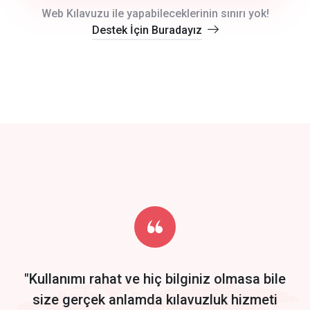
crm auto cync
Web Kılavuzu ile yapabileceklerinin sınırı yok!
Destek İçin Buradayız
click to call back
track energy costs
predictive dialing
Get Started
Start by trying our service for 30 days free trial no credit card
required.
"Kullanımı rahat ve hiç bilginiz olmasa bile
size gerçek anlamda kılavuzluk hizmeti