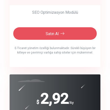
SEO Optimizasyon Modülü
Satın Al
E-Ticaret yönetim özelliği bulunmaktadır. Sürekli büyüyen bir
kitleye ve çevrimiçi varlığa sahip siteler için mükemmel.
crm auto cync
click to call back
240
2,92
$
$
/year
/Ay
track energy costs