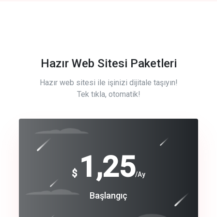
Hazır Web Sitesi Paketleri
Hazır web sitesi ile işinizi dijitale taşıyın!
Tek tıkla, otomatik!
Free
1,25
$
/Ay
Basic
Başlangıç