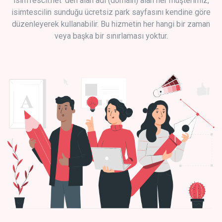
isimTescil.net 'den alan adı (domain) alan her müşterimiz,
isimtescilin sunduğu ücretsiz park sayfasını kendine göre
düzenleyerek kullanabilir. Bu hizmetin her hangi bir zaman
veya başka bir sınırlaması yoktur.